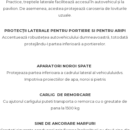
Practice, treptele laterale facilitează accesul în autovehicul și la
pavilion. De asemenea, acestea protejează caroseria de loviturile
uzuale.
PROTECȚII LATERALE PENTRU PORTIERE SI PENTRU ARIPI
Accentuează robustețea autovehiculului dumneavoastră, totodată
protejându-I partea inferioară a portierelor.
APARATORI NOROI SPATE
Protejeaza partea inferioara a cadrului lateral al vehicululuidvs.
Impotriva proiectiilor de apa, noroi si pietris
CARLIG DE REMORCARE
Cu ajutorul carligului puteti transporta o remorca cu o greutate de
pana la 1500 kg
SINE DE ANCORARE MARFURI