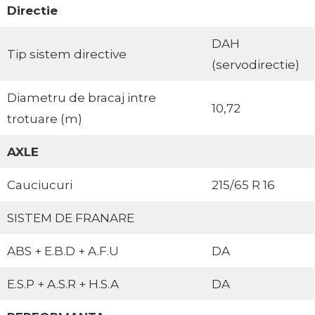
Directie
DAH
Tip sistem directive
(servodirectie)
Diametru de bracaj intre
10,72
trotuare (m)
AXLE
Cauciucuri
215/65 R 16
SISTEM DE FRANARE
ABS + E.B.D + A.F.U
DA
E.S.P + A.S.R + H.S.A
DA