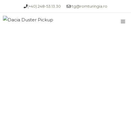
Sari
(+40) 248-53.13.30
rtg@romturingia.ro
la
M
conținut