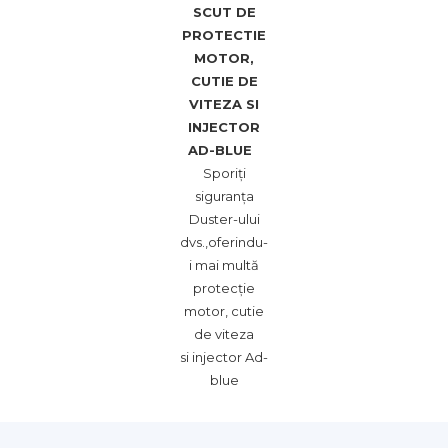
SCUT DE
PROTECTIE
MOTOR,
CUTIE DE
VITEZA SI
INJECTOR
AD-BLUE
Sporiţi
siguranţa
Duster-ului
dvs.,oferindu-
i mai multă
protecţie
motor, cutie
de viteza
si injector Ad-
blue