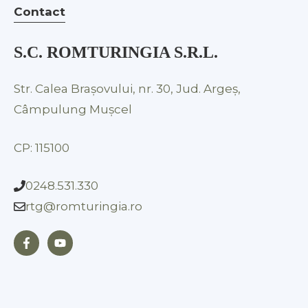
Contact
S.C. ROMTURINGIA S.R.L.
Str. Calea Braşovului, nr. 30, Jud. Argeş,
Câmpulung Mușcel
CP: 115100
0248.531.330
rtg@romturingia.ro