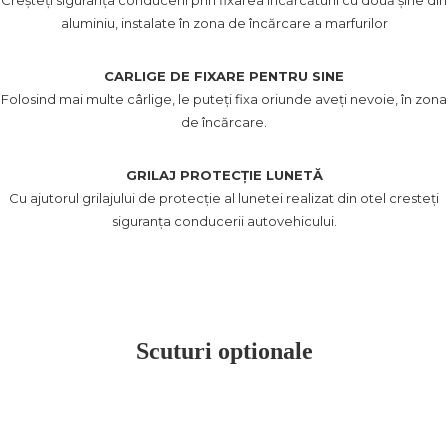
Creșteți siguranța conducerii prin fixarea încărcăturii cu două șine din
aluminiu, instalate în zona de încărcare a marfurilor
CARLIGE DE FIXARE PENTRU SINE
Folosind mai multe cârlige, le puteți fixa oriunde aveți nevoie, în zona
de încărcare.
GRILAJ PROTECȚIE LUNETĂ
Cu ajutorul grilajului de protecție al lunetei realizat din otel cresteți
siguranța conducerii autovehicului.
Scuturi optionale