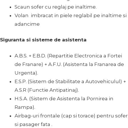
Scaun sofer cu reglaj pe inaltime.
Volan imbracat in piele reglabil pe inaltime si
adancime
Siguranta si sisteme de asistenta
A.B.S. + E.B.D. (Repartitie Electronica a Fortei
de Franare) + A.F.U. (Asistenta la Franarea de
Urgenta).
E.S.P. (Sistem de Stabilitate a Autovehiculul) +
A.S.R (Functie Antipatinaj).
H.S.A. (Sistem de Asistenta la Pornirea in
Rampa).
Airbag-uri frontale (cap si torace) pentru sofer
si pasager fata .