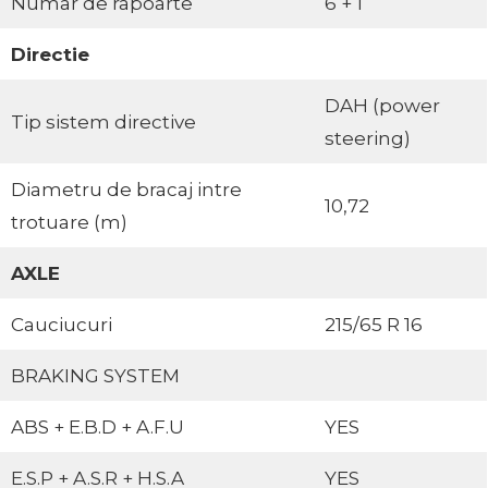
Numar de rapoarte
6 + 1
Directie
DAH (power
Tip sistem directive
steering)
Diametru de bracaj intre
10,72
trotuare (m)
AXLE
Cauciucuri
215/65 R 16
BRAKING SYSTEM
ABS + E.B.D + A.F.U
YES
E.S.P + A.S.R + H.S.A
YES