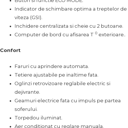
Buton si functie ECO MODE.
Indicator de schimbare optima a treptelor de
viteza (GSI).
Inchidere centralizata si cheie cu 2 butoane.
0
Computer de bord cu afisarea T
exterioare..
Confort
Faruri cu aprindere automata.
Tetiere ajustabile pe inaltime fata.
Oglinzi retrovizoare reglabile electric si
dejivrante.
Geamuri electrice fata cu impuls pe partea
soferului.
Torpedou iluminat.
Aer conditionat cu reglare manuala.