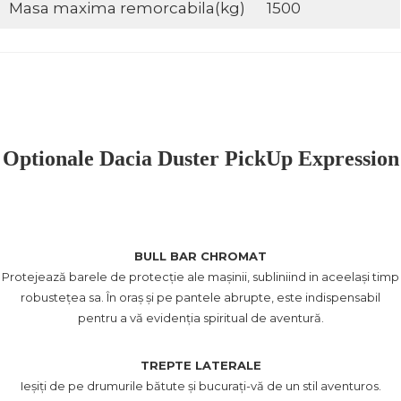
Masa maxima remorcabila(kg)
1500
Optionale Dacia Duster PickUp Expression
BULL BAR CHROMAT
Protejează barele de protecţie ale maşinii, subliniind in aceelaşi timp
robusteţea sa. În oraş şi pe pantele abrupte, este indispensabil
pentru a vă evidenţia spiritual de aventură.
TREPTE LATERALE
Ieșiți de pe drumurile bătute și bucurați-vă de un stil aventuros.